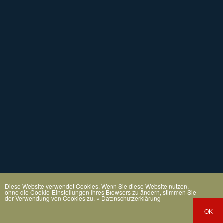
Diese Website verwendet Cookies. Wenn Sie diese Website nutzen,
ohne die Cookie-Einstellungen Ihres Browsers zu ändern, stimmen Sie
der Verwendung von Cookies zu.
» Datenschutzerklärung
OK