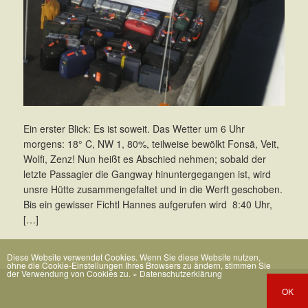
Ein erster Blick: Es ist soweit. Das Wetter um 6 Uhr
morgens: 18° C, NW 1, 80%, teilweise bewölkt Fonsä, Veit,
Wolfi, Zenz! Nun heißt es Abschied nehmen; sobald der
letzte Passagier die Gangway hinuntergegangen ist, wird
unsre Hütte zusammengefaltet und in die Werft geschoben.
Bis ein gewisser Fichtl Hannes aufgerufen wird  8:40 Uhr,
[…]
Diese Website verwendet Cookies. Wenn Sie diese Website nutzen,
ohne die Cookie-Einstellungen Ihres Browsers zu ändern, stimmen Sie
der Verwendung von Cookies zu.
» Datenschutzerklärung
OK